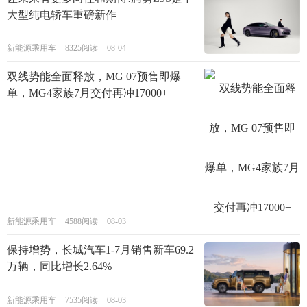
大型纯电轿车重磅新作
新能源乘用车
8325阅读
08-04
双线势能全面释放，MG 07预售即爆
单，MG4家族7月交付再冲17000+
新能源乘用车
4588阅读
08-03
保持增势，长城汽车1-7月销售新车69.2
万辆，同比增长2.64%
新能源乘用车
7535阅读
08-03