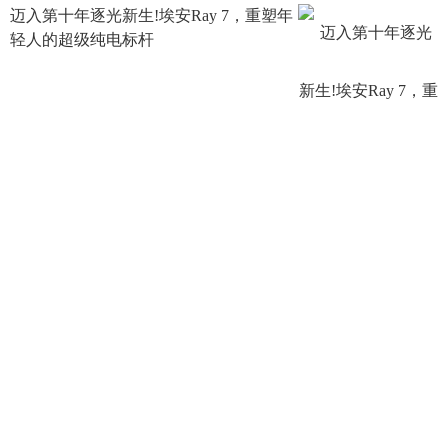
迈入第十年逐光新生!埃安Ray 7，重塑年
轻人的超级纯电标杆
新能源乘用车
5710阅读
07-29
礼遇亚太嘉宾!腾势 D9 服务 APEC 林业
部长级会议，绿色出行赋能主场外交
新能源乘用车
6358阅读
07-28
里程碑时刻!第 2000 万辆整车风云 A9 交
付，奇瑞走出生态扎根式全球化之路