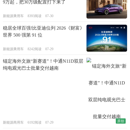
9万起，把30万级配置打下来了
新能源乘用车
8393阅读
07-30
稳居全球百强!比亚迪位列 2026《财富》
世界 500 强第 91 位
新能源乘用车
8242阅读
07-29
锚定海外文旅“新赛道”！中通N11D双层
纯电观光巴士批量交付越南
原创
新能源商用车
6192阅读
07-29