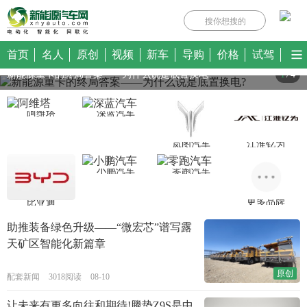
搜你想搜的
首页
名人
原创
视频
新车
导购
价格
试驾
新能源重卡的终局答案——为什么说是底置换电?
1
/
4
政策
数据
品牌
电机
电池
电控
电桩
技术
智联
氢动
专题
乘用车
客车
卡车
专用车
阿维塔
深蓝汽车
会展
直播
百人会
北京
上海
我们
车友会
岚图汽车
江淮钇为
服务
汽车快讯
小鹏汽车
零跑汽车
更多品牌
比亚迪
助推装备绿色升级——“微宏芯”谱写露
天矿区智能化新篇章
原创
配套新闻
3018阅读
08-10
让未来有更多向往和期待!腾势Z9S是中