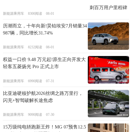
新能源乘用车
8300阅读
08-01
历潮而立，十年向新!昊铂埃安7月销量34
987辆，同比增长31.74%
新能源乘用车
8232阅读
08-01
权益一口价 9.48 万元起!原生正向开发大
轻客五菱扬光 Pro 正式上市
新能源乘用车
6990阅读
07-31
比亚迪硬核护航2026丝绸之路万里行，
闪充+智驾破解长途焦虑
新能源乘用车
9090阅读
07-30
15万级纯电轿跑新王炸！MG 07预售12.5