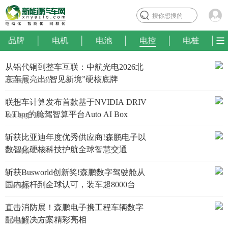
搜你想搜的
品牌
电机
电池
电控
电桩
从铝代铜到整车互联：中航光电2026北
京车展亮出“智见新境”硬核底牌
4352阅读
04-30
联想车计算发布首款基于NVIDIA DRIV
E Thor的舱驾智算平台Auto AI Box
4991阅读
04-24
斩获比亚迪年度优秀供应商!森鹏电子以
数智化硬核科技护航全球智慧交通
4825阅读
12-19
斩获Busworld创新奖!森鹏数字驾驶舱从
国内标杆到全球认可，装车超8000台
5060阅读
10-30
直击消防展！森鹏电子携工程车辆数字
配电解决方案精彩亮相
8696阅读
10-14