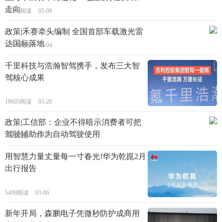
走向
13762阅读
05-09
政策|禾赛牵头编制 全国首部车载激光雷
达国标落地
12558阅读
05-04
千里科技与浩瀚智驾携手，发布三大智
驾核心成果
18605阅读
03-20
政策|工信部：企业不得暗示消费者可把
驾驶辅助作为自动驾驶使用
8983阅读
03-06
用智慧力量丈量每一寸春光!华为乾崑2月
出行报告
5409阅读
03-06
新年开局，森鹏电子凭微秒防护成商用