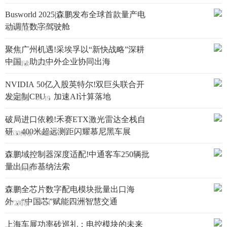
Busworld 2025|森鹏发布全球首款量产电
动调节数字驾驶舱
4203阅读
10-07
聚焦广州机遇!采埃孚以“新快战略”深耕
中国，助力中外企业协同出海
7755阅读
09-26
NVIDIA 50亿入股英特尔!双巨头联合开
发定制CPU，加速AI计算落地
4622阅读
09-19
破局进口依赖!禾赛ETX激光雷达全栈自
研，400米超远测距闪耀慕尼黑车展
32530阅读
09-09
森鹏域控制器深度适配!中通客车250辆批
量出口布基纳法索
11034阅读
08-27
森鹏全芯片数字配电模块批量出口海
外，“中国芯”赋能四洲智慧交通
9672阅读
07-24
上海车展功率砖巡礼：电控模块的未来