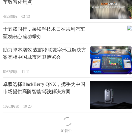
车数智化焦点
4823阅读
02-13
十五载同行，采埃孚技术日在吉利汽车
研发中心成功举办
11685阅读
12-20
助力降本增效 森鹏物联数字环卫解决方
案亮相中国城市环卫博览会
8037阅读
11-11
卓驭选择BlackBerry QNX，携手为中国
市场提供高阶智能驾驶解决方案
10263阅读
10-23
加载中...