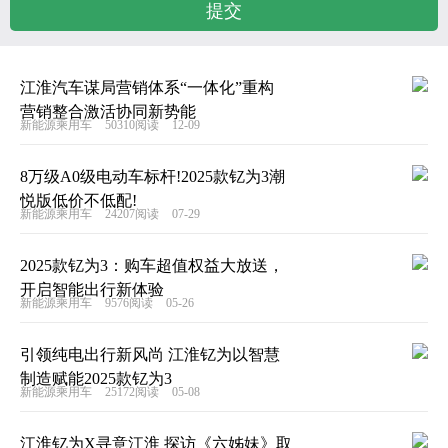
江淮汽车谋局营销体系“一体化”重构
营销整合激活协同新势能
新能源乘用车
50310阅读
12-09
8万级A0级电动车标杆!2025款钇为3潮
悦版低价不低配!
新能源乘用车
24207阅读
07-29
2025款钇为3：购车超值权益大放送，
开启智能出行新体验
新能源乘用车
9576阅读
05-26
引领纯电出行新风尚 江淮钇为以智慧
制造赋能2025款钇为3
新能源乘用车
25172阅读
05-08
江淮钇为X寻意江淮 探访《六姊妹》取