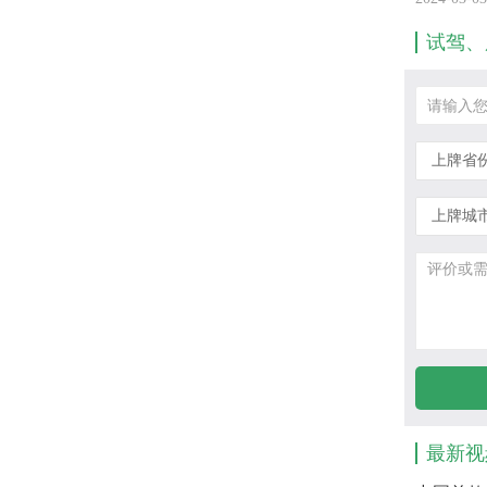
试驾、
最新视