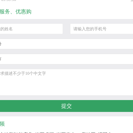
服务、优惠购
频