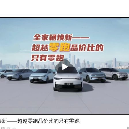
播
放
焕新——超越零跑品价比的只有零跑
 09:39:56