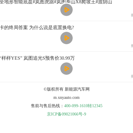
全地形智能底盘#岚图虎踞#岚图泰山X8爬坡王#渡阴山
新能源重卡的终局答案 为什么说是底置换电?
样样YES” 岚图追光S预售价30.99万
©版权所有 新能源汽车网
m.xnyauto.com
售前与售后热线：
400-099-1610转12345
京ICP备09021066号-9